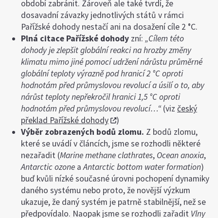
období zabránit. Zároveň ale také tvrdí, že
dosavadní závazky jednotlivých států v rámci
Pařížské dohody nestačí ani na dosažení cíle 2 °C.
Plná citace Pařížské dohody
zní:
„Cílem této
dohody je zlepšit globální reakci na hrozby změny
klimatu mimo jiné pomocí udržení nárůstu průměrné
globální teploty výrazně pod hranicí 2 °C oproti
hodnotám před průmyslovou revolucí a úsilí o to, aby
nárůst teploty nepřekročil hranici 1,5 °C oproti
hodnotám před průmyslovou revolucí…“
(viz
český
překlad Pařížské dohody
)
Výběr zobrazených bodů zlomu.
Z bodů zlomu,
které se uvádí v článcích, jsme se rozhodli některé
nezařadit (
Marine methane clathrates
,
Ocean anoxia
,
Antarctic ozone
a
Antarctic bottom water formation
)
buď kvůli nízké současné úrovni pochopení dynamiky
daného systému nebo proto, že novější výzkum
ukazuje, že daný systém je patrně stabilnější, než se
předpovídalo. Naopak jsme se rozhodli zařadit
Vlny