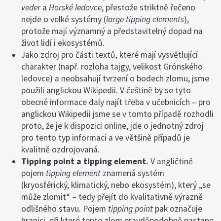
veder
a
Horské ledovce
, přestože striktně řečeno
nejde o velké systémy (
large tipping elements
),
protože mají významný a představitelný dopad na
život lidí i ekosystémů.
Jako zdroj pro části textů, které mají vysvětlující
charakter (např. rozloha tajgy, velikost Grónského
ledovce) a neobsahují tvrzení o bodech zlomu, jsme
použili anglickou Wikipedii. V češtině by se tyto
obecné informace daly najít třeba v učebnicích – pro
anglickou Wikipedii jsme se v tomto případě rozhodli
proto, že je k dispozici online, jde o jednotný zdroj
pro tento typ informací a ve většině případů je
kvalitně ozdrojovaná.
Tipping point a tipping element.
V angličtině
pojem
tipping element
znamená systém
(kryosférický, klimatický, nebo ekosystém), který „se
může zlomit“ – tedy přejít do kvalitativně výrazně
odlišného stavu. Pojem
tipping point
pak označuje
hranici, při které tento zlom pravděpodobně nastane