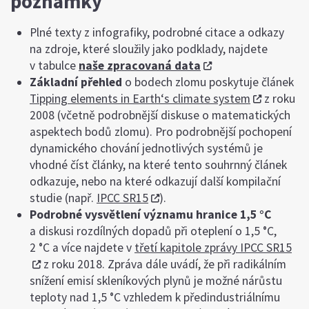
poznámky
Plné texty z infografiky, podrobné citace a odkazy
na zdroje, které sloužily jako podklady, najdete
v tabulce
naše zpracovaná data
Základní přehled
o bodech zlomu poskytuje článek
Tipping elements in Earth‘s climate system
z roku
2008 (včetně podrobnější diskuse o matematických
aspektech bodů zlomu). Pro podrobnější pochopení
dynamického chování jednotlivých systémů je
vhodné číst články, na které tento souhrnný článek
odkazuje, nebo na které odkazují další kompilační
studie (např.
IPCC SR15
).
Podrobné vysvětlení významu hranice 1,5 °C
a diskusi rozdílných dopadů při oteplení o 1,5 °C,
2 °C a více najdete v
třetí kapitole zprávy IPCC SR15
z roku 2018. Zpráva dále uvádí, že při radikálním
snížení emisí skleníkových plynů je možné nárůstu
teploty nad 1,5 °C vzhledem k předindustriálnímu