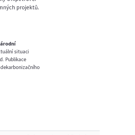
mných projektů.
árodní
tuální situaci
od. Publikace
e dekarbonizačního