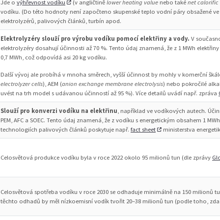
Jde o
výhřevnost vodíku
(v angličtině
lower heating value
nebo také
net calorific
vodíku. (Do této hodnoty není započteno skupenské teplo vodní páry obsažené ve s
elektrolyzérů, palivových článků, turbín apod.
Elektrolyzéry slouží pro výrobu vodíku pomocí elektřiny a vody.
V současno
elektrolyzéry dosahují účinnosti až 70 %. Tento údaj znamená, že z 1 MWh elektřin
0,7 MWh, což odpovídá asi 20 kg vodíku.
Další vývoj ale probíhá v mnoha směrech, vyšší účinnost by mohly v komerční škál
electrolyzer cells
), AEM (
anion exchange membrane electrolysis
) nebo pokročilé alka
uvést na trh model s udávanou účinností až 95 %). Více detailů uvádí např. zpráva
Slouží pro konverzi vodíku na elektřinu
, například ve vodíkových autech. Účin
PEM, AFC a SOEC. Tento údaj znamená, že z vodíku s energetickým obsahem 1 MWh s
technologiích palivových článků poskytuje např.
fact sheet
ministerstva energeti
Celosvětová produkce vodíku byla v roce 2022 okolo 95 milionů tun (dle zprávy
Gl
Celosvětová spotřeba vodíku v roce 2030 se odhaduje minimálně na 150 milionů tu
těchto odhadů by měl nízkoemisní vodík tvořit 20–38 milionů tun (podle toho, zda 