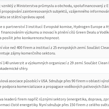
 vzniklý z Ministerstva průmyslu a obchodu, spolufinancovaný z E
 propojování zainteresovaných subjektů, vzájemného informování
ktu se státní správou apod.
e o partnerství 3 institucí: Evropské komise, Hydrogen Europe a 
 financováním výzkumu a inovací k plnění cílů Green Dealu a Vodíko
 a posílit jeho konkurenceschopnost.
í více než 400 firem a institucí z 25 evropských zemí. Součást Cl
entuje zájmy komerčního sektoru.
ní 140 univerzit a výzkumných organizací z 29 zemí. Součást Clea
akademické sféry.
ová asociace působící v USA. Sdružuje přes 90 firem v oblasti výrob
je podpora komercializace a propagace vodíkových palivových člán
iva leaderů firem napříč různými sektory (energetika, doprava, zp
rmaci čisté energetiky. Nyní sdružuje přes 150 firem z celého světa