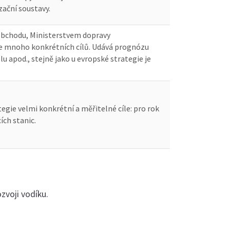
zační soustavy.
 obchodu, Ministerstvem dopravy
uje mnoho konkrétních cílů. Udává prognózu
u apod., stejně jako u evropské strategie je
gie velmi konkrétní a měřitelné cíle: pro rok
ích stanic.
ozvoji vodíku.