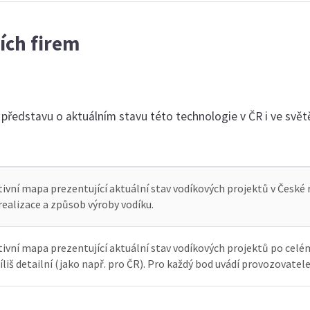
ních firem
 představu o aktuálním stavu této technologie v ČR i ve svět
tivní mapa prezentující aktuální stav vodíkových projektů v České 
realizace a způsob výroby vodíku.
tivní mapa prezentující aktuální stav vodíkových projektů po cel
íliš detailní (jako např. pro ČR). Pro každý bod uvádí provozovatel