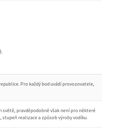
ě.
republice. Pro každý bod uvádí provozovatele,
ém světě, pravděpodobně však není pro některé
e, stupeň realizace a způsob výroby vodíku.