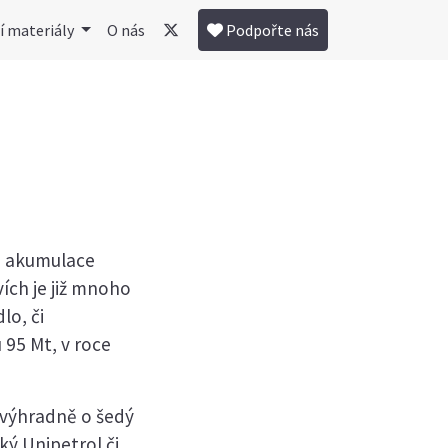
í materiály
O nás
Podpořte nás
ti akumulace
ích je již mnoho
lo, či
 95 Mt, v roce
 výhradně o šedý
ký Unipetrol či