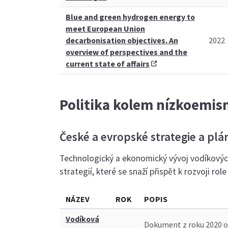
Blue and green hydrogen energy to
meet European Union
decarbonisation objectives. An
2022
overview of perspectives and the
current state of affairs
Politika kolem nízkoemis
České a evropské strategie a plá
Technologický a ekonomický vývoj vodíkových
strategií, které se snaží přispět k rozvoji ro
NÁZEV
ROK
POPIS
Vodíková
Dokument z roku 2020 od 