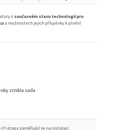
ratury o
současném stavu technologií pro
ku
a možnostech jejich příspěvku k plnění
roky vznikla sada
ři etapy zaměřující se na instalaci