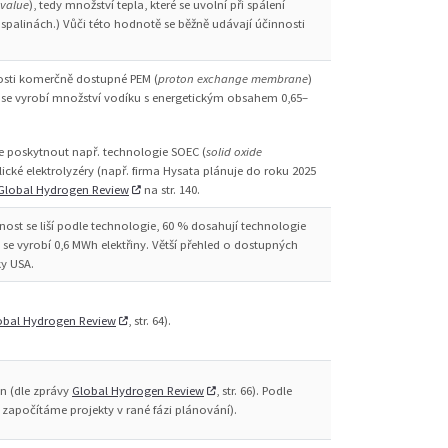
 value
), tedy množství tepla, které se uvolní při spálení
palinách.) Vůči této hodnotě se běžně udávají účinnosti
sti komerčně dostupné PEM (
proton exchange membrane
)
y se vyrobí množství vodíku s energetickým obsahem 0,65–
e poskytnout např. technologie SOEC (
solid oxide
lické elektrolyzéry (např. firma Hysata plánuje do roku 2025
Global Hydrogen Review
na str. 140.
nost se liší podle technologie, 60 % dosahují technologie
e vyrobí 0,6 MWh elektřiny. Větší přehled o dostupných
ky USA.
obal Hydrogen Review
, str. 64).
n (dle zprávy
Global Hydrogen Review
, str. 66). Podle
započítáme projekty v rané fázi plánování).