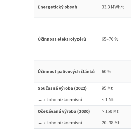
Energetický obsah
33,3 MWh/t
Účinnost elektrolyzérů
65–70 %
Účinnost palivových článků
60 %
Současná výroba (2022)
95 Mt
→ z toho nízkoemisní
< 1 Mt
Očekávaná výroba (2030)
> 150 Mt
→ z toho nízkoemisní
20–38 Mt