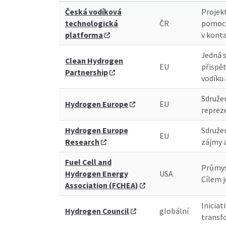
Česká vodíková
Projekt
technologická
ČR
pomocí
platforma
v konta
Jedná s
Clean Hydrogen
EU
přispět
Partnership
vodíku
Sdružen
Hydrogen Europe
EU
reprez
Hydrogen Europe
Sdruže
EU
Research
zájmy 
Fuel Cell and
Průmysl
Hydrogen Energy
USA
Cílem 
Association (FCHEA)
Iniciat
Hydrogen Council
globální
transfo