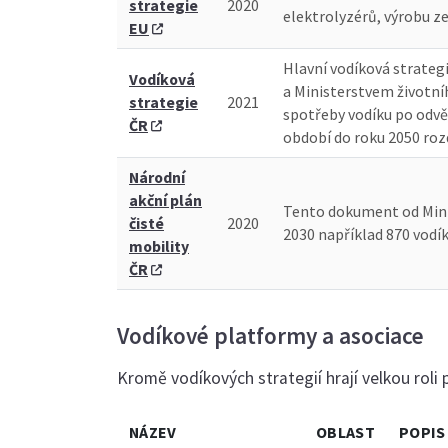
strategie
2020
elektrolyzérů, výrobu ze
EU
Hlavní vodíková strateg
Vodíková
a Ministerstvem životní
strategie
2021
spotřeby vodíku po odvět
ČR
období do roku 2050 rozd
Národní
akční plán
Tento dokument od Minis
čisté
2020
2030 například 870 vodík
mobility
ČR
Vodíkové platformy a asociace
Kromě vodíkových strategií hrají velkou roli p
NÁZEV
OBLAST
POPIS