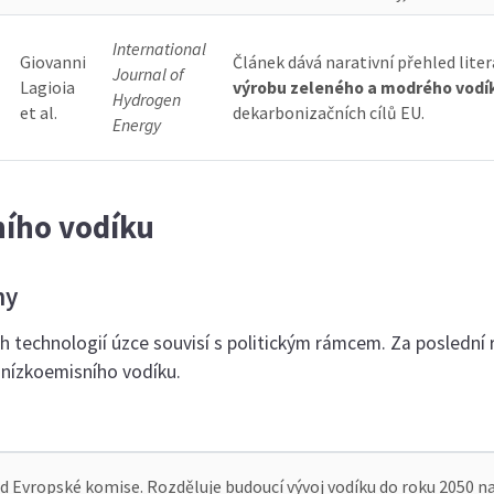
International
Giovanni
Článek dává narativní přehled lite
Journal of
Lagioia
výrobu zeleného a modrého vodí
Hydrogen
et al.
dekarbonizačních cílů EU.
Energy
ního vodíku
ny
 technologií úzce souvisí s politickým rámcem. Za poslední 
le nízkoemisního vodíku.
Evropské komise. Rozděluje budoucí vývoj vodíku do roku 2050 na t