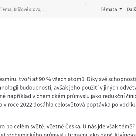
Téma, klíčové slovo, …
Témata
Dalš
 vesmíru, tvoří až 90 % všech atomů. Díky své schopnos
nologii budoucnosti, avšak jeho použití v jiných odvětv
iné například v chemickém průmyslu jako redukční činid
o v roce 2022 dosáhla celosvětová poptávka po vodíku
oro po celém světě, včetně Česka. U nás jde však téměř
etrochemického průmyslu firmami jako např. litvínovs