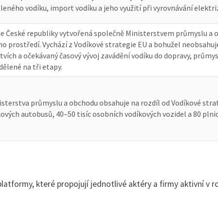
leného vodíku, import vodíku a jeho využití při vyrovnávání elektri
ie České republiky vytvořená společně Ministerstvem průmyslu a
ho prostředí. Vychází z Vodíkové strategie EU a bohužel neobsah
vích a očekávaný časový vývoj zavádění vodíku do dopravy, průmysl
ělené na tři etapy.
terstva průmyslu a obchodu obsahuje na rozdíl od Vodíkové strate
ových autobusů, 40–50 tisíc osobních vodíkových vozidel a 80 plnic
latformy, které propojují jednotlivé aktéry a firmy aktivní v r