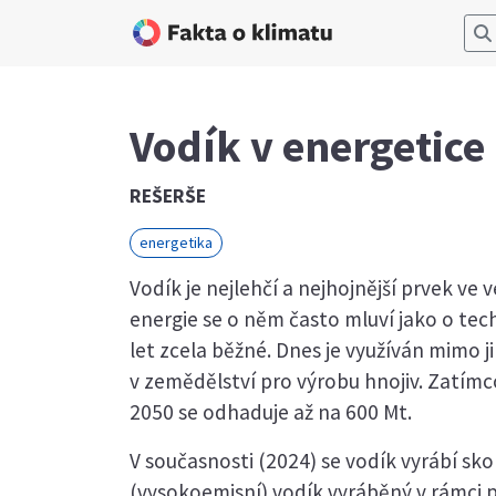
Vodík v energetice
REŠERŠE
energetika
Vodík je nejlehčí a nejhojnější prvek ve
energie se o něm často mluví jako o tech
let zcela běžné. Dnes je využíván mimo j
v zemědělství pro výrobu hnojiv. Zatímc
2050 se odhaduje až na 600 Mt.
V současnosti (2024) se vodík vyrábí sk
(vysokoemisní) vodík vyráběný v rámci p