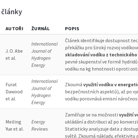
 články
AUTOŘI
ŽURNÁL
POPIS
Článek identifikuje dostupnost tec
International
překážku pro široký rozvoj vodíko
J. O. Abe
Journal of
skladování vodíku z technickéh
et al.
Hydrogen
pevné skupenství ve formě hydrid
Energy
vodíku na kg hmotnosti oproti os
International
Furat
Zkoumá
využití vodíku v energeti
Journal of
Dawood
bezpečnostních aspektů), až po využ
Hydrogen
et al.
vodíku porovnává emisní náročnost
Energy
Zaměřuje se na možnosti
využití 
Meiling
Energy
ukládání a distribuci až po konverz
Yue et al.
Reviews
Statisticky analyzuje data z dostu
světě. Zkoumá náklady, efektivitu 