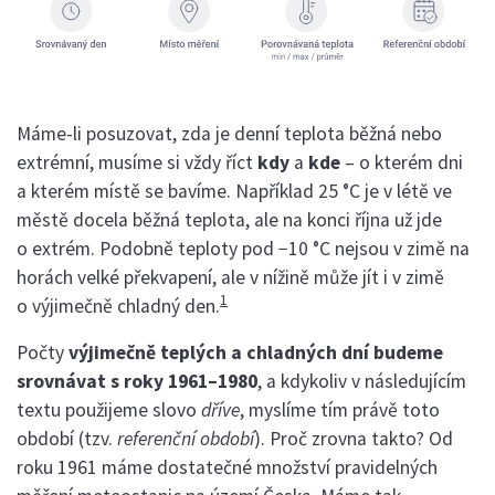
Máme-li posuzovat, zda je denní teplota běžná nebo
extrémní, musíme si vždy říct
kdy
a
kde
– o kterém dni
a kterém místě se bavíme. Například 25 °C je v létě ve
městě docela běžná teplota, ale na konci října už jde
o extrém. Podobně teploty pod −10 °C nejsou v zimě na
horách velké překvapení, ale v nížině může jít i v zimě
1
o výjimečně chladný den.
Počty
výjimečně teplých a chladných dní budeme
srovnávat s roky 1961–1980
, a kdykoliv v následujícím
textu použijeme slovo
dříve
, myslíme tím právě toto
období (tzv.
referenční období
). Proč zrovna takto? Od
roku 1961 máme dostatečné množství pravidelných