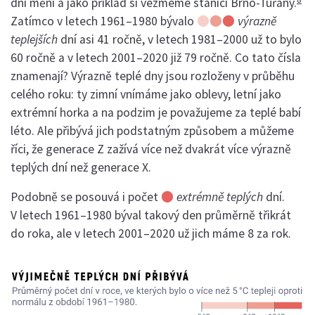
dní mění a jako příklad si vezmeme stanici Brno-Tuřany.
⬤
⬤
⬤
Zatímco v letech 1961–1980 bývalo
výrazně
teplejších
dní asi 41 ročně, v letech 1981–2000 už to bylo
60 ročně a v letech 2001–2020 již 79 ročně. Co tato čísla
znamenají? Výrazně teplé dny jsou rozloženy v průběhu
celého roku: ty zimní vnímáme jako oblevy, letní jako
extrémní horka a na podzim je považujeme za teplé babí
léto. Ale přibývá jich podstatným způsobem a můžeme
říci, že generace Z zažívá více než dvakrát více výrazně
teplých dní než generace X.
⬤
Podobně se posouvá i počet
extrémně teplých
dní.
V letech 1961–1980 býval takový den průměrně třikrát
do roka, ale v letech 2001–2020 už jich máme 8 za rok.