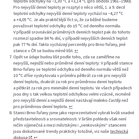
teplotní odchylky na −3,30 °C a +3,14 °C (pro období 1961–1980).
Pro nejvyšší denní teploty je rozptyl o něco větší, 1. a 9. decil
teplotní odchylky nejvyšší denní teploty vychází na −4,27 °C
a +4,05 °C. Je ale praktičtější říct si, že za běžné budeme
považovat teplotní odchylky do ±5 °C od denního normálu.
V případě srovnávání průměrných denních teplot pak do tohoto
rozmezí spadne 84 % dní, v případě nejvyšších denních teplot
pak 77 % dní. Takto vycházejí percentily pro Brno-Tuřany, jiné
stanice v ČR se budou mírně lišit.
↩︎
Opět se údaje budou lišit podle toho, zda se zaměříme na
nejvyšší, nejnižší nebo průměrné denní teploty: V případě stanice
Brno-Tuřany se teplotní odchylka od denního normálu větší než
10 °C
dříve
vyskytovala v průměru pětkrát za rok pro nejvyšší
denní teplotu, dvakrát za rok pro průměrnou denní teplotu
a pětkrát za rok pro minimální denní teplotu. Ve všech případech
jsou dny s tak velkou teplotní odchylkou velmi vzácné, nicméně
pro nejvyšší denní a nejnižší denní nastávají malinko častěji než
pro průměrnou denní teplotu.
↩︎
Stanici Brno-Tuřany jsme jako reprezentativní vybrali kvůli snadné
představitelnosti a srovnatelnosti. V širším pohledu však není
ničím výjimečná a mezi městskými i „venkovskými“ stanicemi
jsou diskutované trendy prakticky totožné, viz naše
technická
diskuse
.
↩︎