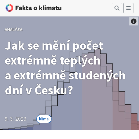
ANALÝZA
Jak se mění počet
extrémně teplých
a extrémně studených
dní v Česku?
9. 3. 2023
klima