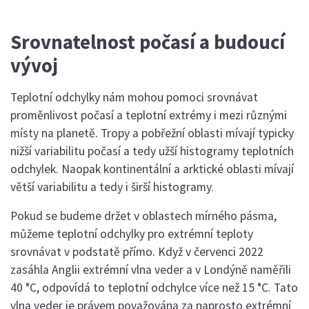
Srovnatelnost počasí a budoucí
vývoj
Teplotní odchylky nám mohou pomoci srovnávat
proměnlivost počasí a teplotní extrémy i mezi různými
místy na planetě. Tropy a pobřežní oblasti mívají typicky
nižší variabilitu počasí a tedy užší histogramy teplotních
odchylek. Naopak kontinentální a arktické oblasti mívají
větší variabilitu a tedy i širší histogramy.
Pokud se budeme držet v oblastech mírného pásma,
můžeme teplotní odchylky pro extrémní teploty
srovnávat v podstatě přímo. Když v červenci 2022
zasáhla Anglii extrémní vlna veder a v Londýně naměřili
40 °C, odpovídá to teplotní odchylce více než 15 °C. Tato
vlna veder je právem považována za naprosto extrémní