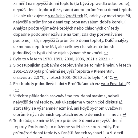
zaměřit na nejvyšší denní teplotu (ta bývá zpravidla odpoledne),
nejnižší denní teplotu (brzy ráno) anebo průměrnou denní teplotu.
Jak ale ukazujeme
v našich výpočtech
, odchylky mezi nejnižší,
nejvyšší a průměrnou denní teplotou navzájem dobře korelují.
Analýza počtu výjimečně teplých nebo chladných dní tedy
dopadne podobně nezávisle na tom, zda dny porovnáváme
podle nejnižší, nejvyšší či průměrné denní teploty. Další analýzy
se mohou nepatrně lišit, ale celkový charakter četnosti
jednotlivých typů dní se nijak významně nezmění.
↩︎
Bylo to v letech 1978, 1993, 2006, 2006, 2021 a 2022.
↩︎
S postupujícím globálním oteplováním se to mírně mění. V letech
1961–1980 byla průměrná nejvyšší teplota v Klementinu
o silvestru 2,3 °C, v letech 2001–2020 už to bylo 4,4 °C.
↩︎
Pro teploty jednotlivých dní v Brně-Tuřanech viz
web Envidata
.
↩︎
V těchto příkladech srovnáváme tzv. denní maxima, neboli
nejvyšší denní teploty. Jak ukazujeme v
technické diskusi
,
statistiky se významně nezmění, ani když bychom uvažovali
o průměrných denních teplotách nebo o denních minimech.
↩︎
Tento údaj se mírně liší pro průměrné denní a nejvyšší denní
teploty. Podrobněji to můžeme vidět skrze percentily. Pro
průměrné
denní teploty v Brně-Tuřanech vychází 1. a 9. decil