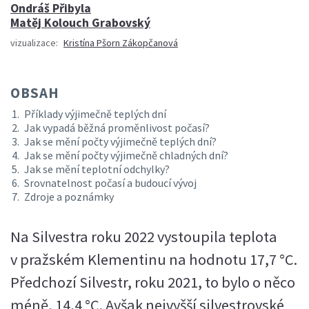
Ondráš Přibyla
Matěj Kolouch Grabovský
vizualizace:
Kristína Pšorn Zákopčanová
OBSAH
Příklady výjimečně teplých dní
Jak vypadá běžná proměnlivost počasí?
Jak se mění počty výjimečně teplých dní?
Jak se mění počty výjimečně chladných dní?
Jak se mění teplotní odchylky?
Srovnatelnost počasí a budoucí vývoj
Zdroje a poznámky
Na Silvestra roku 2022 vystoupila teplota
v pražském Klementinu na hodnotu 17,7 °C.
Předchozí Silvestr, roku 2021, to bylo o něco
méně, 14,4 °C. Avšak nejvyšší silvestrovské