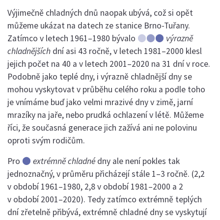
Výjimečně chladných dnů naopak ubývá, což si opět
můžeme ukázat na datech ze stanice Brno-Tuřany.
⬤
⬤
⬤
Zatímco v letech 1961–1980 bývalo
výrazně
chladnějších
dní asi 43 ročně, v letech 1981–2000 klesl
jejich počet na 40 a v letech 2001–2020 na 31 dní v roce.
Podobně jako teplé dny, i výrazně chladnější dny se
mohou vyskytovat v průběhu celého roku a podle toho
je vnímáme buď jako velmi mrazivé dny v zimě, jarní
mrazíky na jaře, nebo prudká ochlazení v létě. Můžeme
říci, že současná generace jich zažívá ani ne polovinu
oproti svým rodičům.
⬤
Pro
extrémně chladné
dny ale není pokles tak
jednoznačný, v průměru přicházejí stále 1–3 ročně. (2,2
v období 1961–1980, 2,8 v období 1981–2000 a 2
v období 2001–2020). Tedy zatímco extrémně teplých
dní zřetelně přibývá, extrémně chladné dny se vyskytují