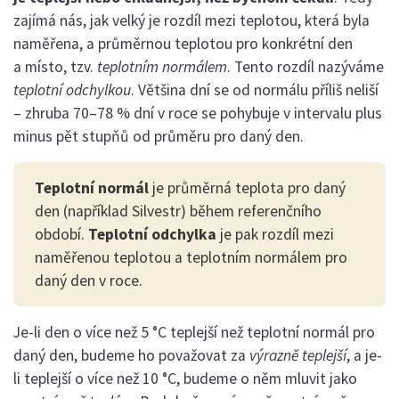
zajímá nás, jak velký je rozdíl mezi teplotou, která byla
naměřena, a průměrnou teplotou pro konkrétní den
a místo, tzv.
teplotním normálem
. Tento rozdíl nazýváme
teplotní odchylkou
. Většina dní se od normálu příliš neliší
– zhruba 70–78 % dní v roce se pohybuje v intervalu plus
minus pět stupňů od průměru pro daný den.
Teplotní normál
je průměrná teplota pro daný
den (například Silvestr) během referenčního
období.
Teplotní odchylka
je pak rozdíl mezi
naměřenou teplotou a teplotním normálem pro
daný den v roce.
Je-li den o více než 5 °C teplejší než teplotní normál pro
daný den, budeme ho považovat za
výrazně teplejší
, a je-
li teplejší o více než 10 °C, budeme o něm mluvit jako