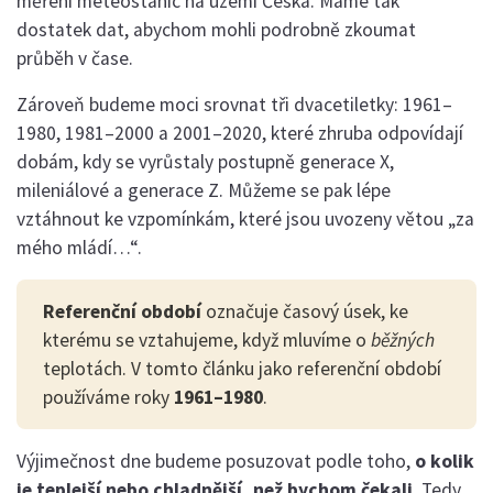
měření meteostanic na území Česka. Máme tak
dostatek dat, abychom mohli podrobně zkoumat
průběh v čase.
Zároveň budeme moci srovnat tři dvacetiletky: 1961–
1980, 1981–2000 a 2001–2020, které zhruba odpovídají
dobám, kdy se vyrůstaly postupně generace X,
mileniálové a generace Z. Můžeme se pak lépe
vztáhnout ke vzpomínkám, které jsou uvozeny větou „za
mého mládí…“.
Referenční období
označuje časový úsek, ke
kterému se vztahujeme, když mluvíme o
běžných
teplotách. V tomto článku jako referenční období
používáme roky
1961–1980
.
Výjimečnost dne budeme posuzovat podle toho,
o kolik
je teplejší nebo chladnější, než bychom čekali
. Tedy