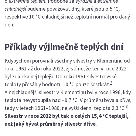
o
extrémně teplém
. Podobně za
výrazně
a
extrémně
chladnější
budeme považovat dny, které jsou o 5 °C,
respektive 10 °C chladnější než teplotní normál pro daný
den.
Příklady výjimečně teplých dní
Kdybychom porovnali všechny silvestry v Klementinu od
roku 1961 až do roku 2022, zjistíme, že ten v roce 2022
byl zdaleka nejteplejší. Od roku 1961 silvestrovské
2
teploty přesáhly hodnotu 10 °C pouze šestkrát.
A nejchladnější silvestr v Klementinu byl v roce 1996, kdy
teplota nevystoupila nad −9,7 °C. V průměru bývala
dříve
,
3
tedy v letech 1961–1980, nejvyšší denní teplota 2,3 °C.
Silvestr v roce 2022 byl tak o celých 15,4 °C teplejší,
než jaký býval průměrný silvestr dříve
.