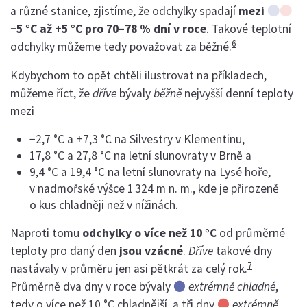
⬤
⬤
a různé stanice, zjistíme, že odchylky spadají
mezi
−5 °C až +5 °C pro 70–78 % dní v roce
. Takové teplotní
6
odchylky můžeme tedy považovat za běžné.
Kdybychom to opět chtěli ilustrovat na příkladech,
můžeme říct, že
dříve
bývaly
běžně
nejvyšší denní teploty
mezi
−2,7 °C a +7,3 °C na Silvestry v Klementinu,
17,8 °C a 27,8 °C na letní slunovraty v Brně a
9,4 °C a 19,4 °C na letní slunovraty na Lysé hoře,
v nadmořské výšce 1 324 m n. m., kde je přirozeně
o kus chladněji než v nížinách.
Naproti tomu
odchylky o více než 10 °C
od průměrné
teploty pro daný den
jsou vzácné
.
Dříve
takové dny
7
nastávaly v průměru jen asi pětkrát za celý rok.
⬤
Průměrně dva dny v roce bývaly
extrémně chladné
,
⬤
tedy o více než 10 °C chladnější, a tři dny
extrémně