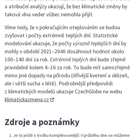
a atribuční analýzy ukazují, že bez klimatické změny by
taková vlna veder vůbec nemohla přijít.
Víme tedy, že s pokračujícím oteplováním se budou
zvyšovat i počty extrémně teplých dní. Statistické
modelování ukazuje, že počty
výrazně teplejších
dní by
mohly v období 2021–2040 dosáhnout hodnot okolo
100–140 dní za rok.
Extrémně teplých
dní bude zřejmě
pravidelně kolem 4–16 za rok. To bude mít samozřejmě
mimo jiné dopady na přírodu (dřívější kvetení a sklizeň,
ale i větší sucha v létě). Podrobnější předpovědi
z klimatických modelů ukazuje CzechGlobe na webu
klimatickazmena.cz
Zdroje a poznámky
Je to ještě o trošku komplikovanější: V průběhu dne se můžeme