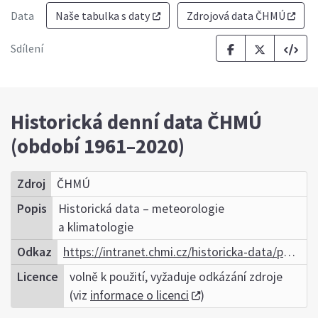
Data
Naše tabulka s daty
Zdrojová data ČHMÚ
Sdílení
Historická denní data ČHMÚ
(období 1961–2020)
Zdroj
ČHMÚ
Popis
Historická data – meteorologie
a klimatologie
Odkaz
https://intranet.chmi.cz/historicka-data/pocasi/denni-data
Licence
volně k použití, vyžaduje odkázání zdroje
(viz
informace o licenci
)