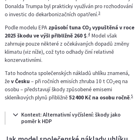
Donalda Trumpa byl prakticky využíván pro rozhodování
3
o investic do dekarbonizačních opatření.
Podle modelu EPA
způsobí tuna CO
vypuštěná v roce
2
4
2025 škodu ve výši přibližně 260 $
.
Model však
zahrnuje pouze některé z očekávaných dopadů změny
klimatu (viz níže), což tyto odhady činí relativně
konzervativními.
Tato hodnota společenských nákladů uhlíku znamená,
že
v Česku
– při ročních emisích zhruba 10 t CO
eq na
2
osobu – představují škody způsobené emisemi
5
skleníkových plynů přibližně
52 400 Kč na osobu ročně
.
Kontext: Alternativní vyčíslení: škody jako
poměr k HDP
Jak model společenské náklady uhlíku