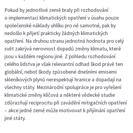
Pokud by jednotlivé země braly při rozhodování
o implementaci klimatických opatření v úvahu pouze
společenské náklady uhlíku pro ně samotné, pak by
nedošlo k přijetí prakticky žádných klimatických
opatření. Na druhou stranu jednotná hodnota pro celý
svět zakrývá nerovnost dopadů změny klimatu, které
jsou v každém regionu jiné. Z pohledu rozhodování
celého lidstva je však relevantní odhad škod právě ten
globální, neboť škody způsobené dnešními emisemi
skleníkových plynů nerespektují hranice a dopadají na
všechny státy. Mezinárodní spolupráce je pro vyřešení
klimatické změny klíčová a některé vědecké studie
zdůrazňují reciprocitu při zavádění mitigačních opatření
– akce jedné země může motivovat k přijímání opatření
jiné státy.