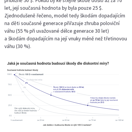
přibližně 50 $. Pokud by ke stejné škodě došlo až za 70
let, její současná hodnota by byla pouze 25 $.
Zjednodušeně řečeno, model tedy škodám dopadajícím
na děti současné generace přiřazuje zhruba poloviční
váhu (55 % při uvažované délce generace 30 let)
a škodám dopadajícím na její vnuky méně než třetinovou
váhu (30 %).