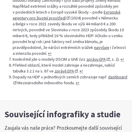
budoucí odhady zahrnovaly i tyto další projevy změny klimatu.
Například extrémní srážky a rozsáhlé povodně způsobily jen
v posledních letech v Evropě vysoké škody – podle
Evropské
agentury pro životní prostředí
(2024) povodně v Německu
a Belgii v roce 2021 zavinily škodu ve výši 44 miliard € a 200
mrtvých, povodně ve Slovinsku v roce 2023 způsobily škodu 10
miliard €, tedy přibližně 16 % slovinského HDP. Ačkoliv u vzniku
povodní hrají roli i jiné faktory než změna klimatu, je
pravděpodobné, že nárůst extrémních srážek
navyšuje
i četnost
a intenzitu povodní.
↩︎
Konkrétně jde o modely DSCIM a GIVE (viz
zprávu EPA
, s. 2).
↩︎
Přehled oblastí, které model zahrnuje a nezahrnuje, nabízí
tabulka 3.2.1 na s. 87 ve
zprávě EPA
.
↩︎
Dopady na HDP v jednotlivých zemích zobrazuje např.
dashboard
Mezinárodního měnového fondu.
↩︎
Související infografiky a studie
Zaujala vás naše práce? Prozkoumejte další související