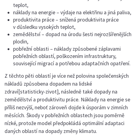
teplot,
náklady na energie – výdaje na elektřinu a jiná paliva,
produktivita práce – snížená produktivita práce
v důsledku vysokých teplot,
zemědělství – dopad na úrodu šesti nejrozšířenějších
plodin,
pobřežní oblasti – náklady způsobené záplavami
pobřežních oblastí, poškozením infrastruktury,
související migrací a potřebou adaptačních opatření.
Z těchto pěti oblastí je více než polovina společenských
nákladů způsobena dopadem na lidské
zdraví[statisticky-zivot], následně také dopady na
zemědělství a produktivitu práce. Náklady na energie se
příliš nezvýší, neboť zároveň dojde k úsporám v zimních
měsících. Škody v pobřežních oblastech jsou poměrně
nízké, protože model předpokládá optimální adaptaci
daných oblastí na dopady změny klimatu.