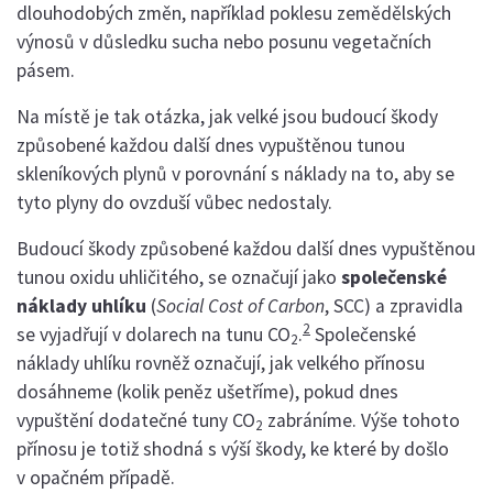
dlouhodobých změn, například poklesu zemědělských
výnosů v důsledku sucha nebo posunu vegetačních
pásem.
Na místě je tak otázka, jak velké jsou budoucí škody
způsobené každou další dnes vypuštěnou tunou
skleníkových plynů v porovnání s náklady na to, aby se
tyto plyny do ovzduší vůbec nedostaly.
Budoucí škody způsobené každou další dnes vypuštěnou
tunou oxidu uhličitého, se označují jako
společenské
náklady uhlíku
(
Social Cost of Carbon
, SCC) a zpravidla
2
se vyjadřují v dolarech na tunu CO
.
Společenské
2
náklady uhlíku rovněž označují, jak velkého přínosu
dosáhneme (kolik peněz ušetříme), pokud dnes
vypuštění dodatečné tuny CO
zabráníme. Výše tohoto
2
přínosu je totiž shodná s výší škody, ke které by došlo
v opačném případě.