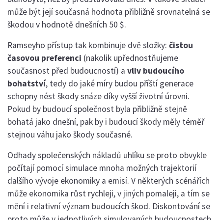
může být její současná hodnota přibližně srovnatelná se
škodou v hodnotě dnešních 50 $.
Ramseyho přístup tak kombinuje dvě složky:
čistou
časovou preferenci
(nakolik upřednostňujeme
současnost před budoucností) a
vliv budoucího
bohatství
, tedy do jaké míry budou příští generace
schopny nést škody snáze díky vyšší životní úrovni.
Pokud by budoucí společnost byla přibližně stejně
bohatá jako dnešní, pak by i budoucí škody měly téměř
stejnou váhu jako škody současné.
Odhady společenských nákladů uhlíku se proto obvykle
počítají pomocí simulace mnoha možných trajektorií
dalšího vývoje ekonomiky a emisí. V některých scénářích
může ekonomika růst rychleji, v jiných pomaleji, a tím se
mění i relativní význam budoucích škod. Diskontování se
proto může v jednotlivých simulovaných budoucnostech