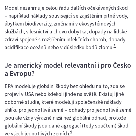
Model nezahrnuje celou řadu dalších očekávaných škod
– například náklady související se zajištěním pitné vody,
úbytkem biodiverzity, změnami v ekosystémových
službách, v lesnictví a chovu dobytka, dopady na lidské
zdraví spojené s rozšířením infekčních chorob, dopady
8
acidifikace oceánů nebo v důsledku bodů zlomu.
Je americký model relevantní i pro Česko
a Evropu?
EPA modeluje globální škody bez ohledu na to, zda se
projeví v USA nebo kdekoli jinde na světě. Existují jiné
odborné studie, které modelují společenské náklady
uhlíku pro jednotlivé země – odhady pro jednotlivé země
jsou ale vždy výrazně nižší než globální odhad, protože
globální škody jsou dané agregací (tedy součtem) škod
9
ve všech jednotlivých zemích.