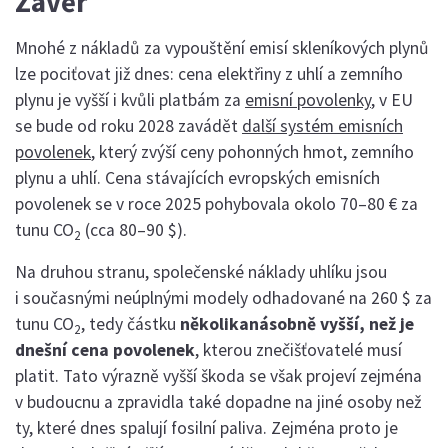
Závěr
Mnohé z nákladů za vypouštění emisí skleníkových plynů
lze pociťovat již dnes: cena elektřiny z uhlí a zemního
plynu je vyšší i kvůli platbám za
emisní povolenky
, v EU
se bude od roku 2028 zavádět
další systém emisních
povolenek
, který zvýší ceny pohonných hmot, zemního
plynu a uhlí. Cena stávajících evropských emisních
povolenek se v roce 2025 pohybovala okolo 70–80 € za
tunu CO
(cca 80–90 $).
2
Na druhou stranu, společenské náklady uhlíku jsou
i současnými neúplnými modely odhadované na 260 $ za
tunu CO
, tedy částku
několikanásobně vyšší, než je
2
dnešní cena povolenek
, kterou znečišťovatelé musí
platit. Tato výrazně vyšší škoda se však projeví zejména
v budoucnu a zpravidla také dopadne na jiné osoby než
ty, které dnes spalují fosilní paliva. Zejména proto je