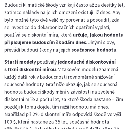
Budoucí klimatické škody vznikají často až za desítky let,
zatímco náklady na jejich omezení existují již dnes. Aby
bylo možné tyto dvě veličiny porovnat a posoudit, zda
se investice do dekarbonizačních opatření vyplatí,
používá se diskontní míra, která
určuje, jakou hodnotu
připisujeme budoucím škodám dnes
. Jinými slovy,
převádí budoucí škody na jejich
současnou hodnotu
.
Starší modely
používaly
jednoduché diskontování
s fixní diskontní mírou
. V takovém modelu znamená
každý další rok v budoucnosti rovnoměrné snižování
současné hodnoty. Graf níže ukazuje, jak se současná
hodnota budoucí škody mění v závislosti na zvolené
diskontní míře a počtu let, za které škoda nastane – čím
později k tomu dojde, tím nižší hodnotu má dnes.
Například při 2% diskontní míře odpovídá škodě ve výši
100 $, která nastane za 35 let, současná hodnota