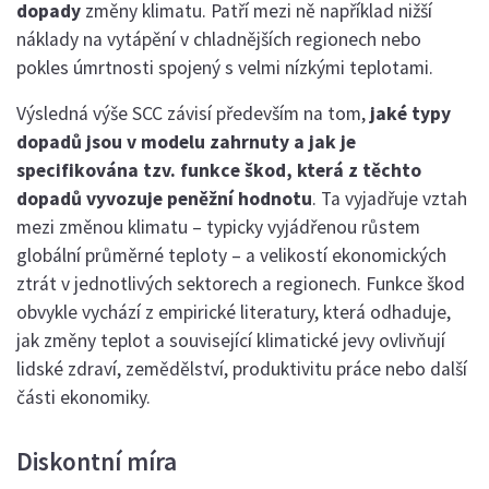
dopady
změny klimatu. Patří mezi ně například nižší
náklady na vytápění v chladnějších regionech nebo
pokles úmrtnosti spojený s velmi nízkými teplotami.
Výsledná výše SCC závisí především na tom,
jaké typy
dopadů jsou v modelu zahrnuty a jak je
specifikována tzv. funkce škod, která z těchto
dopadů vyvozuje peněžní hodnotu
. Ta vyjadřuje vztah
mezi změnou klimatu – typicky vyjádřenou růstem
globální průměrné teploty – a velikostí ekonomických
ztrát v jednotlivých sektorech a regionech. Funkce škod
obvykle vychází z empirické literatury, která odhaduje,
jak změny teplot a související klimatické jevy ovlivňují
lidské zdraví, zemědělství, produktivitu práce nebo další
části ekonomiky.
Diskontní míra