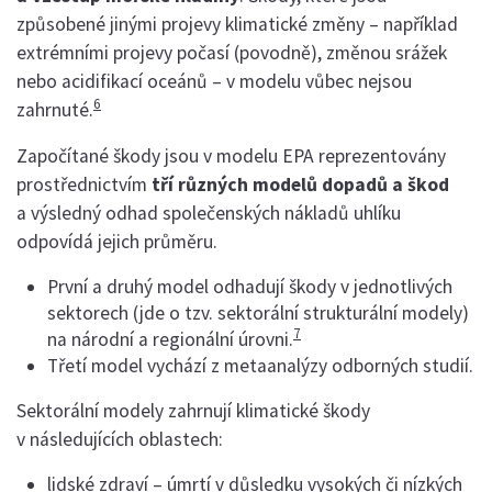
způsobené jinými projevy klimatické změny – například
extrémními projevy počasí (povodně), změnou srážek
nebo acidifikací oceánů – v modelu vůbec nejsou
6
zahrnuté.
Započítané škody jsou v modelu EPA reprezentovány
prostřednictvím
tří různých modelů dopadů a škod
a výsledný odhad společenských nákladů uhlíku
odpovídá jejich průměru.
První a druhý model odhadují škody v jednotlivých
sektorech (jde o tzv. sektorální strukturální modely)
7
na národní a regionální úrovni.
Třetí model vychází z metaanalýzy odborných studií.
Sektorální modely zahrnují klimatické škody
v následujících oblastech:
lidské zdraví – úmrtí v důsledku vysokých či nízkých