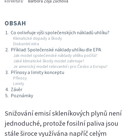
korektura:
Barbora Zoja Zuchová
OBSAH
Co ovlivňuje výši společenských nákladů uhlíku?
Klimatické dopady a škody
Diskontní míra
Příklad: Společenské náklady uhlíku dle EPA
Jak model společenské náklady uhlíku počítá?
Jaké klimatické škody model zahrnuje?
Je americký model relevantní i pro Česko a Evropu?
Přínosy a limity konceptu
Přínosy
Limity
Závěr
Poznámky
Snižování emisí skleníkových plynů není
jednoduché, protože fosilní paliva jsou
stále široce využívána napříč celým