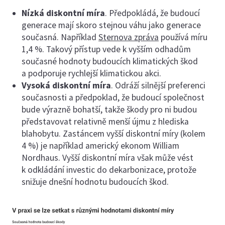
Nízká diskontní míra
. Předpokládá, že budoucí
generace mají skoro stejnou váhu jako generace
současná. Například
Sternova zpráva
používá míru
1,4 %. Takový přístup vede k vyšším odhadům
současné hodnoty budoucích klimatických škod
a podporuje rychlejší klimatickou akci.
Vysoká diskontní míra
. Odráží silnější preferenci
současnosti a předpoklad, že budoucí společnost
bude výrazně bohatší, takže škody pro ni budou
představovat relativně menší újmu z hlediska
blahobytu. Zastáncem vyšší diskontní míry (kolem
4 %) je například americký ekonom William
Nordhaus. Vyšší diskontní míra však může vést
k odkládání investic do dekarbonizace, protože
snižuje dnešní hodnotu budoucích škod.