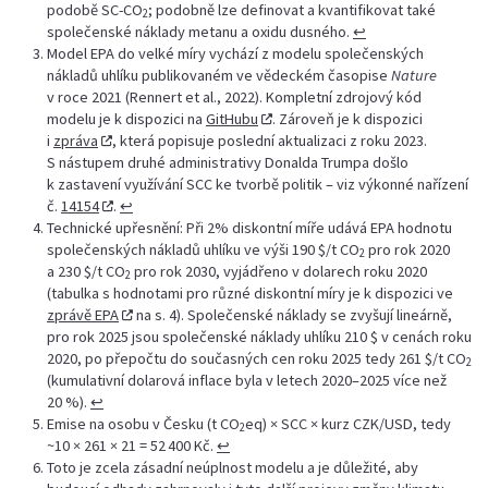
podobě SC-CO
; podobně lze definovat a kvantifikovat také
2
společenské náklady metanu a oxidu dusného.
↩︎
Model EPA do velké míry vychází z modelu společenských
nákladů uhlíku publikovaném ve vědeckém časopise
Nature
v roce 2021 (Rennert et al., 2022). Kompletní zdrojový kód
modelu je k dispozici na
GitHubu
. Zároveň je k dispozici
i
zpráva
, která popisuje poslední aktualizaci z roku 2023.
S nástupem druhé administrativy Donalda Trumpa došlo
k zastavení využívání SCC ke tvorbě politik – viz výkonné nařízení
č.
14154
.
↩︎
Technické upřesnění: Při 2% diskontní míře udává EPA hodnotu
společenských nákladů uhlíku ve výši 190 $/t CO
pro rok 2020
2
a 230 $/t CO
pro rok 2030, vyjádřeno v dolarech roku 2020
2
(tabulka s hodnotami pro různé diskontní míry je k dispozici ve
zprávě EPA
na s. 4). Společenské náklady se zvyšují lineárně,
pro rok 2025 jsou společenské náklady uhlíku 210 $ v cenách roku
2020, po přepočtu do současných cen roku 2025 tedy 261 $/t CO
2
(kumulativní dolarová inflace byla v letech 2020–2025 více než
20 %).
↩︎
Emise na osobu v Česku (t CO
eq) × SCC × kurz CZK/USD, tedy
2
~10 × 261 × 21 = 52 400 Kč.
↩︎
Toto je zcela zásadní neúplnost modelu a je důležité, aby