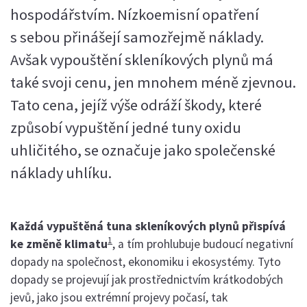
hospodářstvím. Nízkoemisní opatření
s sebou přinášejí samozřejmě náklady.
Avšak vypouštění skleníkových plynů má
také svoji cenu, jen mnohem méně zjevnou.
Tato cena, jejíž výše odráží škody, které
způsobí vypuštění jedné tuny oxidu
uhličitého, se označuje jako společenské
náklady uhlíku.
Každá vypuštěná tuna skleníkových plynů přispívá
1
ke změně klimatu
, a tím prohlubuje budoucí negativní
dopady na společnost, ekonomiku i ekosystémy. Tyto
dopady se projevují jak prostřednictvím krátkodobých
jevů, jako jsou extrémní projevy počasí, tak