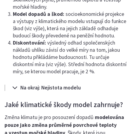
mořské hladiny.
Model dopadů a škod:
socioekonomické projekce
a výstupy z klimatického modelu vstupují do funkce
škod (viz výše), která na jejich základě odhaduje
budoucí škody převedené na peněžní hodnotu.
Diskontování:
výsledný odhad společenských
nákladů uhlíku závisí do velké míry na tom, jakou
hodnotu přikládáme budoucnosti. Tu určuje
diskontní míra (viz výše). Střední hodnota diskontní
míry, se kterou model pracuje, je 2 %.
Na okraj: Nejistota modelu
Jaké klimatické škody model zahrnuje?
Změna klimatu je pro posouzení dopadů
modelována
pouze jako změna průměrné povrchové teploty
a vzestup mořské hladiny
. Škody, které jsou