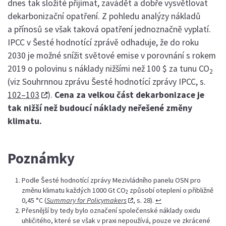
dnes tak složité přijímat, zavádět a dobře vysvětlovat
dekarbonizační opatření. Z pohledu analýzy nákladů
a přínosů se však taková opatření jednoznačně vyplatí.
IPCC v Šesté hodnotící zprávě odhaduje, že do roku
2030 je možné snížit světové emise v porovnání s rokem
2019 o polovinu s náklady nižšími než 100 $ za tunu CO
2
(viz Souhrnnou zprávu Šesté hodnotící zprávy IPCC, s.
102–103
).
Cena za velkou část dekarbonizace je
tak nižší než budoucí náklady neřešené změny
klimatu.
Poznámky
Podle Šesté hodnotící zprávy Mezivládního panelu OSN pro
změnu klimatu každých 1000 Gt CO
způsobí oteplení o přibližně
2
0,45 °C (
Summary for Policymakers
, s. 28).
↩︎
Přesnější by tedy bylo označení společenské náklady oxidu
uhličitého, které se však v praxi nepoužívá, pouze ve zkrácené