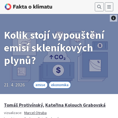
Kolik stojí vypouštění
emisí skleníkových
plynů?
21. 4. 2026
emise
ekonomika
Tomáš Protivínský
,
Kateřina Kolouch Grabovská
vizualizace:
Marcel Otruba