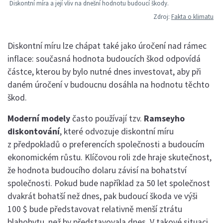
Diskontní míra a její vliv na dnešní hodnotu budoucí škody.
Zdroj:
Fakta o klimatu
Diskontní míru lze chápat také jako úročení nad rámec
inflace: současná hodnota budoucích škod odpovídá
částce, kterou by bylo nutné dnes investovat, aby při
daném úročení v budoucnu dosáhla na hodnotu těchto
škod.
Moderní modely
často používají tzv.
Ramseyho
diskontování
, které odvozuje diskontní míru
z předpokladů o preferencích společnosti a budoucím
ekonomickém růstu. Klíčovou roli zde hraje skutečnost,
že hodnota budoucího dolaru závisí na bohatství
společnosti. Pokud bude například za 50 let společnost
dvakrát bohatší než dnes, pak budoucí škoda ve výši
100 $ bude představovat relativně menší ztrátu
blahobytu, než by představovala dnes. V takové situaci