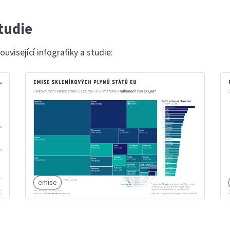
studie
uvisející infografiky a studie:
emise