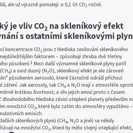
dál, ale už výrazně pomaleji: o 0,1 Gt CO
ročně.
2
ký je vliv CO
na skleníkový efekt
2
vnání s ostatními skleníkovými ply
cí koncentrace CO
jsou z hlediska zesilování skleníkového
2
 nejdůležitějším faktorem – způsobují zhruba dvě třetiny
1
ního působení.
Mezi další významné skleníkové plyny patří
 (CH
) a oxid dusný (N
O), skleníkový efekt je ale zároveň
4
2
něn” působením aerosolů, které částečně odráží příchozí
í záření. Jak aerosoly, tak CH
a N
O mají v atmosféře oprot
4
2
ěrně krátkou životnost, a vliv jejich emisí proto s časem
 Z dlouhodobého hlediska závisí oteplení planety především n
ém množství CO
, které bylo zatím do atmosféry vypuštěno –
2
mulativních emisích.
dalších skleníkových plynů (CH
, N
O a jiné) se někdy
4
2
ítávají na množství CO
, které by mělo stejný oteplující efekt,
2