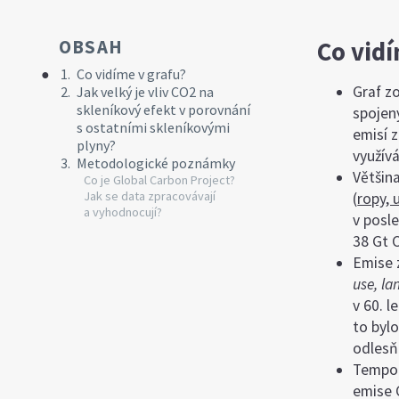
OBSAH
Co vid
Co vidíme v grafu?
Graf z
Jak velký je vliv CO2 na
skleníkový efekt v porovnání
spojený
s ostatními skleníkovými
emisí 
plyny?
využívá
Metodologické poznámky
Většin
Co je Global Carbon Project?
Jak se data zpracovávají
(
ropy, 
a vyhodnocují?
v posl
38 Gt 
Emise 
use, la
v 60. 
to bylo
odlesň
Tempo 
emise