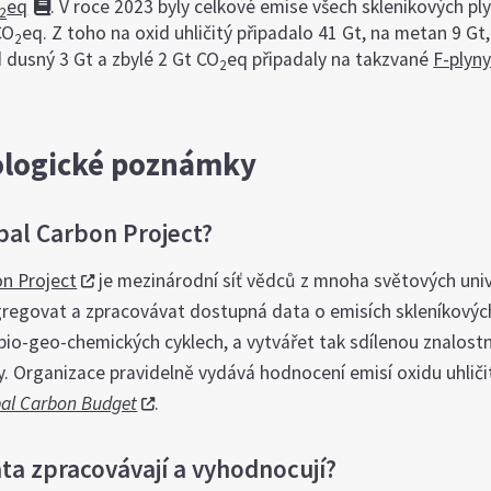
eq
. V roce 2023 byly celkové emise všech skleníkových pl
2
CO
eq. Z toho na oxid uhličitý připadalo 41 Gt, na metan 9 Gt,
2
d dusný 3 Gt a zbylé 2 Gt CO
eq připadaly na takzvané
F-plyn
2
logické poznámky
obal Carbon Project?
on Project
je mezinárodní síť vědců z mnoha světových unive
gregovat a zpracovávat dostupná data o emisích skleníkovýc
bio-geo-chemických cyklech, a vytvářet tak sdílenou znalostn
y. Organizace pravidelně vydává hodnocení emisí oxidu uhlič
bal Carbon Budget
.
ata zpracovávají a vyhodnocují?