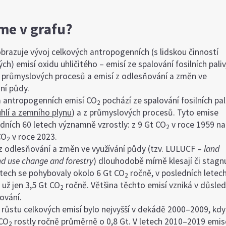
íme v grafu?
obrazuje vývoj celkových antropogenních (s lidskou činností
ch) emisí oxidu uhličitého – emisí ze spalování fosilních paliv
z průmyslových procesů a emisí z odlesňování a změn ve
ní půdy.
a antropogenních emisí CO
pochází ze spalování fosilních pal
2
uhlí a zemního plynu
) a z průmyslových procesů. Tyto emise
edních 60 letech významně vzrostly: z 9 Gt CO
v roce 1959 na
2
CO
v roce 2023.
2
z odlesňování a změn ve využívání půdy (tzv. LULUCF –
land
nd use change and forestry
) dlouhodobě mírně klesají či stagnu
letech se pohybovaly okolo 6 Gt CO
ročně, v posledních letec
2
 už jen 3,5 Gt CO
ročně. Většina těchto emisí vzniká v důsle
2
ování.
růstu celkových emisí bylo nejvyšší v dekádě 2000–2009, kdy
 CO
rostly ročně průměrně o 0,8 Gt. V letech 2010–2019 emis
2