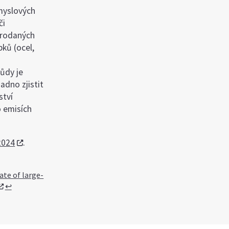
ůmyslových
či
prodaných
bků (ocel,
půdy je
adno zjistit
ství
o emisích
2024
.
ate of large-
↩︎