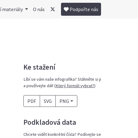
í materiály
O nás
Podpořte nás
Ke stažení
Líbí se vám naše infografika? Stáhněte si ji
a používejte dál! (
Který formát vybrat?
)
PDF
SVG
PNG
Podkladová data
Chcete vidět konkrétní čísla? Podívejte se