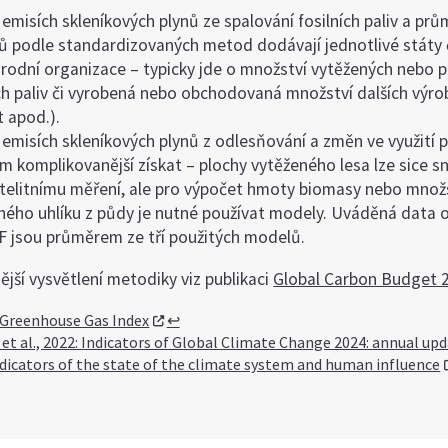
 emisích skleníkových plynů ze spalování fosilních paliv a pr
ů podle standardizovaných metod dodávají jednotlivé státy 
rodní organizace – typicky jde o množství vytěžených nebo 
ích paliv či vyrobená nebo obchodovaná množství dalších výro
 apod.).
 emisích skleníkových plynů z odlesňování a změn ve využití 
 komplikovanější získat – plochy vytěženého lesa lze sice sn
atelitnímu měření, ale pro výpočet hmoty biomasy nebo množ
ného uhlíku z půdy je nutné používat modely. Uváděná data 
 jsou průměrem ze tří použitých modelů.
jší vysvětlení metodiky viz publikaci
Global Carbon Budget 
 Greenhouse Gas Index
↩︎
 et al., 2022: Indicators of Global Climate Change 2024: annual upd
ndicators of the state of the climate system and human influence