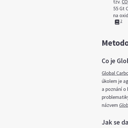
tzv.
CO
55 Gt 
na oxi
2
.
Metodo
Co je Gl
Global Carb
úkolem je a
a poznání o 
problematik
názvem
Glo
Jak se d