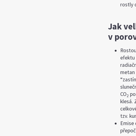
rostly 
Jak vel
v poro
Rostou
efektu
radiač
metan
“zastí
slunečn
CO
pom
2
klesá.
celkov
tzv. ku
Emise 
přepoč