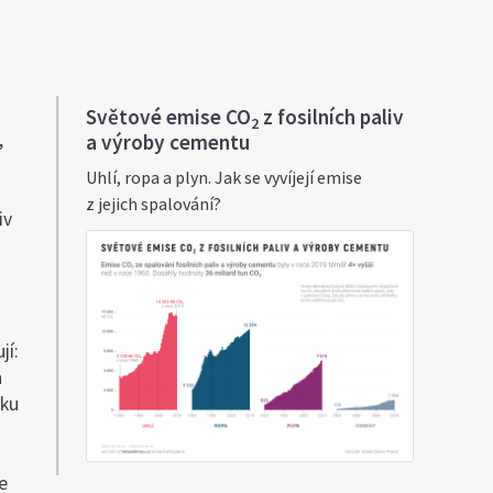
Světové emise CO
z fosilních paliv
2
,
a výroby cementu
Uhlí, ropa a plyn. Jak se vyvíjejí emise
z jejich spalování?
iv
jí:
h
dku
e