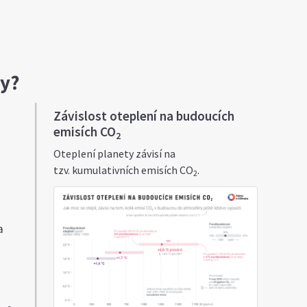
ny?
Závislost oteplení na budoucích
emisích CO
2
Oteplení planety závisí na
tzv. kumulativních emisích CO
.
2
i
a