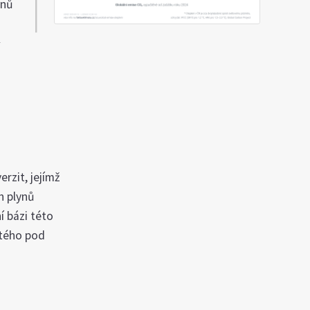
ynů
y
rzit, jejímž
h plynů
í bázi této
itého pod