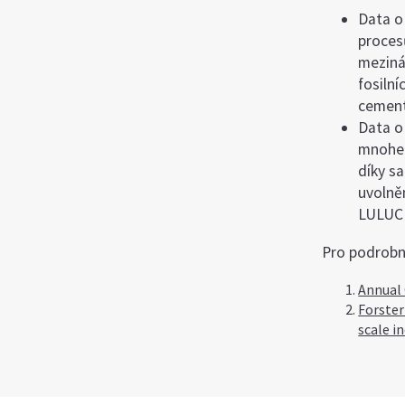
Data o
proces
meziná
fosiln
cement
Data o
mnohem
díky s
uvolně
LULUCF
Pro podrobně
Annual
Forster
scale i