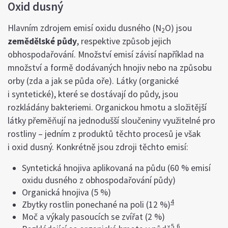
Oxid dusný
Hlavním zdrojem emisí oxidu dusného (N
O) jsou
2
zemědělské půdy
, respektive způsob jejich
obhospodařování. Množství emisí závisí například na
množství a formě dodávaných hnojiv nebo na způsobu
orby (zda a jak se půda oře). Látky (organické
i syntetické), které se dostávají do půdy, jsou
rozkládány bakteriemi. Organickou hmotu a složitější
látky přeměňují na jednodušší sloučeniny využitelné pro
rostliny – jedním z produktů těchto procesů je však
i oxid dusný. Konkrétně jsou zdroji těchto emisí:
Syntetická hnojiva aplikovaná na půdu (60 % emisí
oxidu dusného z obhospodařování půdy)
Organická hnojiva (5 %)
4
Zbytky rostlin ponechané na poli (12 %)
Moč a výkaly pasoucích se zvířat (2 %)
5
6