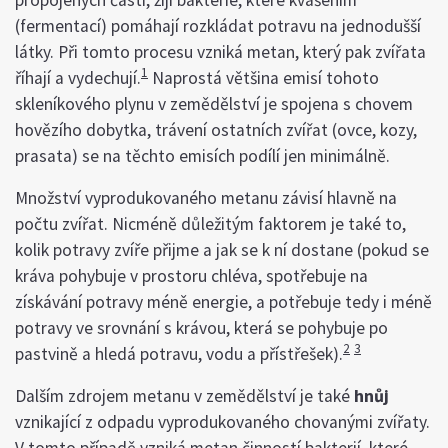
(fermentací) pomáhají rozkládat potravu na jednodušší
látky. Při tomto procesu vzniká metan, který pak zvířata
1
říhají a vydechují.
Naprostá většina emisí tohoto
skleníkového plynu v zemědělství je spojena s chovem
hovězího dobytka, trávení ostatních zvířat (ovce, kozy,
prasata) se na těchto emisích podílí jen minimálně.
Množství vyprodukovaného metanu závisí hlavně na
počtu zvířat. Nicméně důležitým faktorem je také to,
kolik potravy zvíře přijme a jak se k ní dostane (pokud se
kráva pohybuje v prostoru chléva, spotřebuje na
získávání potravy méně energie, a potřebuje tedy i méně
potravy ve srovnání s krávou, která se pohybuje po
2
3
pastvině a hledá potravu, vodu a přístřešek).
Dalším zdrojem metanu v zemědělství je také
hnůj
vznikající z odpadu vyprodukovaného chovanými zvířaty.
V tomto případě vzniká metan činností bakterií, které