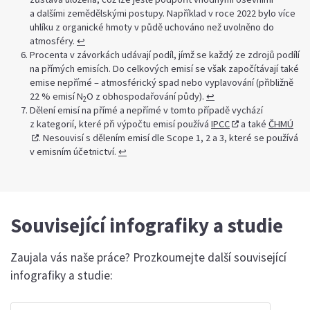
a dalšími zemědělskými postupy. Například v roce 2022 bylo více
uhlíku z organické hmoty v půdě uchováno než uvolněno do
atmosféry.
↩︎
Procenta v závorkách udávají podíl, jímž se každý ze zdrojů podílí
na přímých emisích. Do celkových emisí se však započítávají také
emise nepřímé – atmosférický spad nebo vyplavování (přibližně
22 % emisí N
O z obhospodařování půdy).
↩︎
2
Dělení emisí na přímé a nepřímé v tomto případě vychází
z kategorií, které při výpočtu emisí používá
IPCC
a také
ČHMÚ
. Nesouvisí s dělením emisí dle Scope 1, 2 a 3, které se používá
v emisním účetnictví.
↩︎
Související infografiky a studie
Zaujala vás naše práce? Prozkoumejte další související
infografiky a studie: