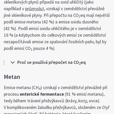
skleníkových plynů připadá na oxid uhličitý (jako
například v
průmyslu
), vznikají v zemědělství převážně
jiné skleníkové plyny. Při přepočtu na CO
eq mají největší
2
podíl emise metanu (42 %) a emise oxidu dusného
(42 %). Podíl emisí oxidu uhličitého je v zemědělství
16 % (a kdybychom do celkových emisí ze zemědělství
nezapočítávali emise ze spalování fosilních paliv, byl by
podíl emisí CO
pouze 4 %).
2
Proč se používá přepočet na CO
eq
2
Metan
Emise metanu (CH
) vznikají v zemědělství převážně při
4
procesu
enterické fermentace
(91 % emisí metanu),
tedy během trávení přežvýkavců (krávy, kozy, ovce).
V komplikovaném žaludku přežvýkavců, složeném ze čtyř
propojených částí, žijí bakterie, které kvašením