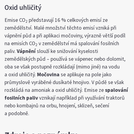
Oxid uhličitý
Emise CO
představují 16 % celkových emisí ze
2
zemědělství. Malé množství těchto emisí vzniká při
vápnění půd a při aplikaci močoviny, výrazně větší podíl
na emisích CO
v zemědělství má spalování fosilních
2
paliv.
Vápnění
slouží ke snižování kyselosti
zemědělských půd – používá se vápenec nebo dolomit,
oba se však postupně rozkládají (mimo jiné) na vodu
a oxid uhličitý.
Močovina
se aplikuje na pole jako
průmyslově vyráběné dusíkaté hnojivo. V půdě se však
rozkládá na amoniak a oxid uhličitý. Emise ze
spalování
fosilních paliv
vznikají například při využívání traktorů
nebo kombajnů na orbu, hnojení, sklizeň, sečení
a podobně.