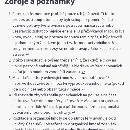
Zdroje a poznámky
Enterická fermentace probíhá pouze u býložravců. Ti tento
proces potřebují k tomu, aby byli schopni z poměrně málo
výživné potravy (ve srovnání s potravou masožravců nebo
všežravců) získat co nejvíce energie. U přežvýkavců (např. kráva,
koza, ovce, jelen) se potrava posouvá tam a zpět, u býložravců
s jednoduchým žaludkem jde o tzv. fermentaci zadního střeva,
tedy fermentační procesy se neodehrávají v žaludku, ale až ve
střevě.
↩︎
V této souvislosti je ovšem třeba zmínit, že i když je chov na
volné pastvině emisně náročnější, z hlediska
welfare
chovaných
zvířat jde o mnohem vhodnější variantu.
↩︎
Mezi další faktory ovlivňující množství emisí patří rovněž
např. velikost zvířete, množství vyprodukovaného mléka (pokud
jde o dojnice) nebo obsah tuku v mléce.
↩︎
Při rozkladu zbytků rostlin ponechaných na poli se sice část
uhlíku uvolňuje do atmosféry, zároveň je však tato organická
hmota velmi důležitá např. pro půdní biodiverzitu a napomáhá
vytváření vhodné půdní struktury.
↩︎
Rozkladem organické hmoty se do atmosféry uvolňuje oxid
uhličitý. Část uhlíku obsaženého v organické hmotě zde však
zůstává uložena, což lze ještě podpořit vhodnými osevními