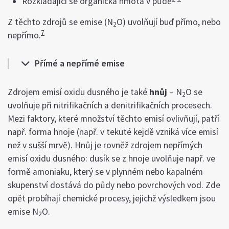
Rozkládající se organická hmota v půdě
Z těchto zdrojů se emise (N
O) uvolňují buď přímo, nebo
2
7
nepřímo.
Přímé a nepřímé emise
Zdrojem emisí oxidu dusného je také
hnůj
– N
O se
2
uvolňuje při nitrifikačních a denitrifikačních procesech.
Mezi faktory, které množství těchto emisí ovlivňují, patří
např. forma hnoje (např. v tekuté kejdě vzniká více emisí
než v sušší mrvě). Hnůj je rovněž zdrojem nepřímých
emisí oxidu dusného: dusík se z hnoje uvolňuje např. ve
formě amoniaku, který se v plynném nebo kapalném
skupenství dostává do půdy nebo povrchových vod. Zde
opět probíhají chemické procesy, jejichž výsledkem jsou
emise N
O.
2