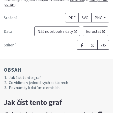
použít?
)
Stažení
PDF
SVG
PNG
Data
Náš notebook s daty
Eurostat
Sdílení
OBSAH
Jak číst tento graf
Co vidíme v jednotlivých sektorech
Poznámky k datům o emisích
Jak číst tento graf