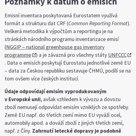
Poznámky k datům o emisích
Emisní inventura poskytovaná Eurostatem využívá
formát a strukturu dat CRF (
Common Reporting Format
).
Veškerá metodika k výpočtům a reportingu je na
stránkách národního programu inventarizace emisí
(
NGGIP – national greenhouse gas inventory
programme
) a je závazná pro všechny státy
UNFCCC
. Data o emisích poskytují Eurostatu jednotlivé země EU
– data za Českou republiku sestavuje ČHMÚ, podílí se na
tom ovšem více českých institucí.
Údaje odpovídají emisím vyprodukovaným
v Evropské unii
, avšak vzhledem k vývozu a dovozu
zboží nemusejí odpovídat emisím vzniklých ze spotřeby.
Země EU např. do třetích zemí mimo EU vyváží ocel,
automobily apod. a dováží zboží z jiných třetích zemí,
např. z Číny.
Zahrnutí letecké dopravy je podobně