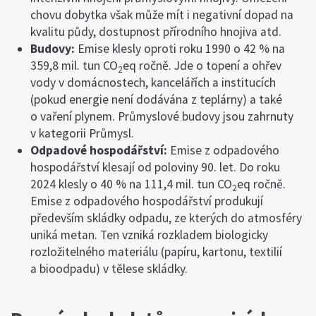
chovu dobytka však může mít i negativní dopad na
kvalitu půdy, dostupnost přírodního hnojiva atd.
Budovy:
Emise klesly oproti roku 1990 o 42 % na
359,8 mil. tun CO
eq ročně. Jde o topení a ohřev
2
vody v domácnostech, kancelářích a institucích
(pokud energie není dodávána z teplárny) a také
o vaření plynem. Průmyslové budovy jsou zahrnuty
v kategorii Průmysl.
Odpadové hospodářství:
Emise z odpadového
hospodářství klesají od poloviny 90. let. Do roku
2024 klesly o 40 % na 111,4 mil. tun CO
eq ročně.
2
Emise z odpadového hospodářství produkují
především skládky odpadu, ze kterých do atmosféry
uniká metan. Ten vzniká rozkladem biologicky
rozložitelného materiálu (papíru, kartonu, textilií
a bioodpadu) v tělese skládky.