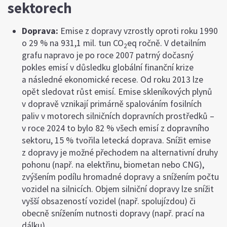
sektorech
Doprava:
Emise z dopravy vzrostly oproti roku 1990
o 29 % na 931,1 mil. tun CO
eq ročně. V detailním
2
grafu napravo je po roce 2007 patrný dočasný
pokles emisí v důsledku globální finanční krize
a následné ekonomické recese. Od roku 2013 lze
opět sledovat růst emisí. Emise skleníkových plynů
v dopravě vznikají primárně spalováním fosilních
paliv v motorech silničních dopravních prostředků –
v roce 2024 to bylo 82 % všech emisí z dopravního
sektoru, 15 % tvořila letecká doprava. Snížit emise
z dopravy je možné přechodem na alternativní druhy
pohonu (např. na elektřinu, biometan nebo CNG),
zvýšením podílu hromadné dopravy a snížením počtu
vozidel na silnicích. Objem silniční dopravy lze snížit
vyšší obsazeností vozidel (např. spolujízdou) či
obecně snížením nutnosti dopravy (např. prací na
dálku).