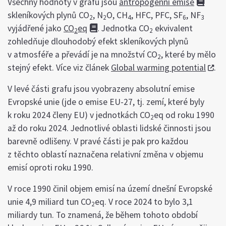
Všechny hodnoty v grafu jsou
antropogenní emise
skleníkových plynů CO
, N
O, CH
, HFC, PFC, SF
, NF
2
2
4
6
3
vyjádřené jako
CO
eq
. Jednotka CO
ekvivalent
2
2
zohledňuje dlouhodobý efekt skleníkových plynů
v atmosféře a převádí je na množství CO
, které by mělo
2
stejný efekt. Více viz článek
Global warming potential
.
V levé části grafu jsou vyobrazeny absolutní emise
Evropské unie (jde o emise EU-27, tj. zemí, které byly
k roku 2024 členy EU) v jednotkách CO
eq od roku 1990
2
až do roku 2024. Jednotlivé oblasti lidské činnosti jsou
barevně odlišeny. V pravé části je pak pro každou
z těchto oblastí naznačena relativní změna v objemu
emisí oproti roku 1990.
V roce 1990 činil objem emisí na území dnešní Evropské
unie 4,9 miliard tun CO
eq. V roce 2024 to bylo 3,1
2
miliardy tun. To znamená, že během tohoto období