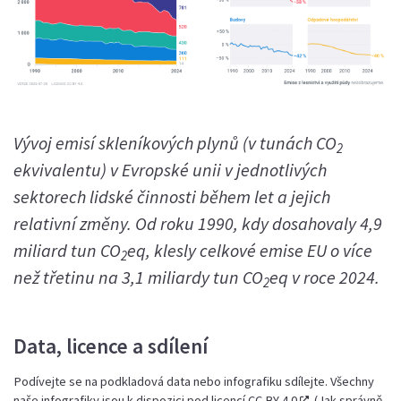
Vývoj emisí skleníkových plynů (v tunách CO
2
ekvivalentu) v Evropské unii v jednotlivých
sektorech lidské činnosti během let a jejich
relativní změny. Od roku 1990, kdy dosahovaly 4,9
miliard tun CO
eq, klesly celkové emise EU o více
2
než třetinu na 3,1 miliardy tun CO
eq v roce 2024.
2
Data, licence a sdílení
Podívejte se na podkladová data nebo infografiku sdílejte. Všechny
naše infografiky jsou k dispozici pod licencí
CC BY 4.0
. (
Jak správně