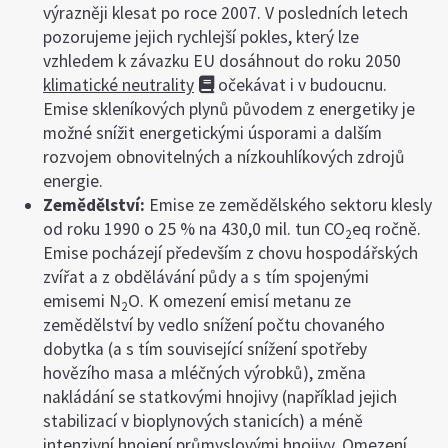
výrazněji klesat po roce 2007. V posledních letech
pozorujeme jejich rychlejší pokles, který lze
vzhledem k závazku EU dosáhnout do roku 2050
klimatické neutrality
očekávat i v budoucnu.
Emise skleníkových plynů původem z energetiky je
možné snížit energetickými úsporami a dalším
rozvojem obnovitelných a nízkouhlíkových zdrojů
energie.
Zemědělství:
Emise ze zemědělského sektoru klesly
od roku 1990 o 25 % na 430,0 mil. tun CO
eq ročně.
2
Emise pocházejí především z chovu hospodářských
zvířat a z obdělávání půdy a s tím spojenými
emisemi N
O. K omezení emisí metanu ze
2
zemědělství by vedlo snížení počtu chovaného
dobytka (a s tím související snížení spotřeby
hovězího masa a mléčných výrobků), změna
nakládání se statkovými hnojivy (například jejich
stabilizací v bioplynových stanicích) a méně
intenzivní hnojení průmyslovými hnojivy. Omezení