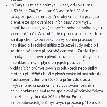
Průmysl:
Emise z průmyslu klesly od roku 1990
o 50 % na 780,7 mil. tun CO
eq ročně. V této
2
kategorii jsou zahrnuty tři druhy emisí. Za prvé jde
o emise ze spalování fosilních paliv v průmyslu
(např. koksu ve vysokých pecích nebo zemního plynu
v cementárně). Za druhé jde o procesní emise, které
vznikají chemickou reakcí při výrobním procesu –
například při redukci uhlíku z železné rudy nebo při
kalcinaci vápence při výrobě cementu. Za třetí jde
o úniky skleníkových plynů související s průmyslem –
například úniky F-plynů při jejich používání
v chladících průmyslových produktech nebo úniky
metanu při těžbě uhlí či v plynárenské infrastruktuře.
Postupným útlumem těžkého průmyslu došlo
k výraznému snížení emisí ze spalování fosilních
paliv. Konkrétně emise ze spalování při výrobě železa
a oceli klesly do roku 2024 o 56 %. Emise
z (nespalovacích) průmyslových procesů přitom do