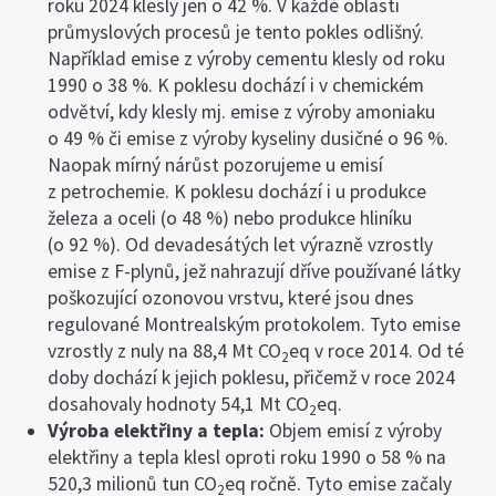
roku 2024 klesly jen o 42 %. V každé oblasti
průmyslových procesů je tento pokles odlišný.
Například emise z výroby cementu klesly od roku
1990 o 38 %. K poklesu dochází i v chemickém
odvětví, kdy klesly mj. emise z výroby amoniaku
o 49 % či emise z výroby kyseliny dusičné o 96 %.
Naopak mírný nárůst pozorujeme u emisí
z petrochemie. K poklesu dochází i u produkce
železa a oceli (o 48 %) nebo produkce hliníku
(o 92 %). Od devadesátých let výrazně vzrostly
emise z F-plynů, jež nahrazují dříve používané látky
poškozující ozonovou vrstvu, které jsou dnes
regulované Montrealským protokolem. Tyto emise
vzrostly z nuly na 88,4 Mt CO
eq v roce 2014. Od té
2
doby dochází k jejich poklesu, přičemž v roce 2024
dosahovaly hodnoty 54,1 Mt CO
eq.
2
Výroba elektřiny a tepla:
Objem emisí z výroby
elektřiny a tepla klesl oproti roku 1990 o 58 % na
520,3 milionů tun CO
eq ročně. Tyto emise začaly
2