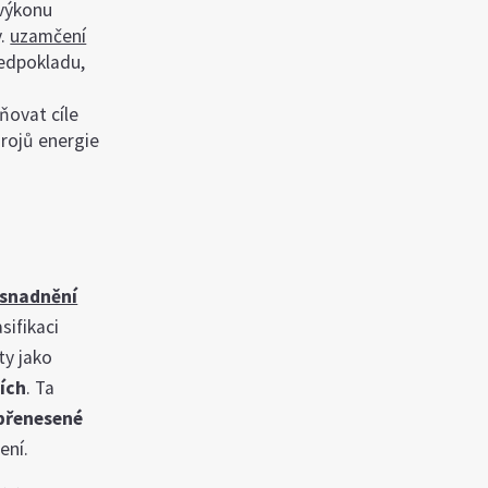
 výkonu
v.
uzamčení
edpokladu,
ňovat cíle
drojů energie
usnadnění
sifikaci
ty jako
ích
. Ta
přenesené
ení.