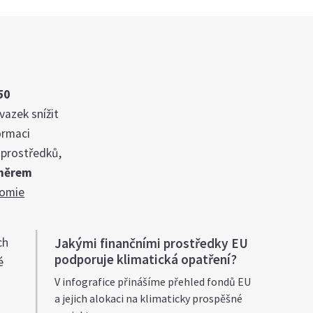
50
vazek snížit
ormaci
 prostředků,
směrem
omie
ch
Jakými finančními prostředky EU
podporuje klimatická opatření?
é
V infografice přinášíme přehled fondů EU
a jejich alokaci na klimaticky prospěšné