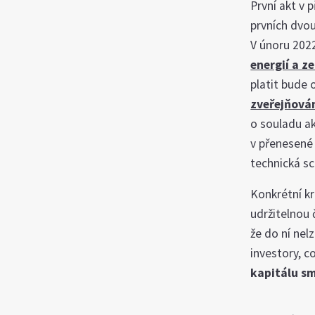
První akt v
prvních dvou
V únoru 2022
energií a 
platit bude 
zveřejňová
o souladu ak
v přenesené 
technická sc
Konkrétní kr
udržitelnou č
že do ní nel
investory, c
kapitálu s