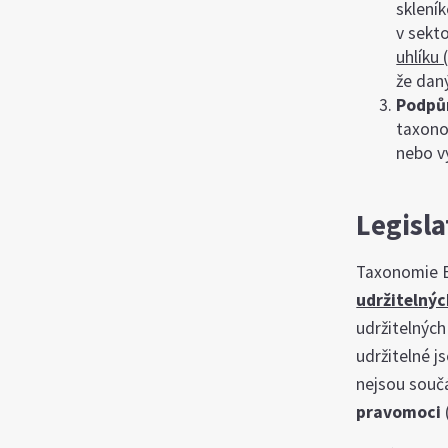
sklení
v sekto
uhlíku 
že dan
Podpů
taxono
nebo v
Legisl
Taxonomie E
udržitelnýc
udržitelných
udržitelné j
nejsou součá
pravomoci