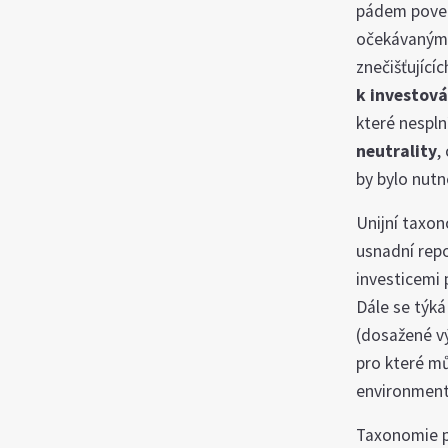
pádem poved
očekávaným 
znečišťující
k investová
které nesplní
neutrality
,
by bylo nutn
Unijní taxon
usnadní repo
investicemi p
Dále se týk
(dosažené vý
pro které m
environmentá
Taxonomie p