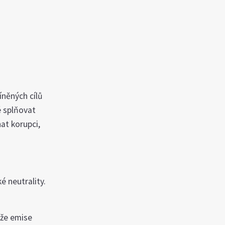
íněných cílů
é splňovat
at korupci,
ké neutrality.
 že emise