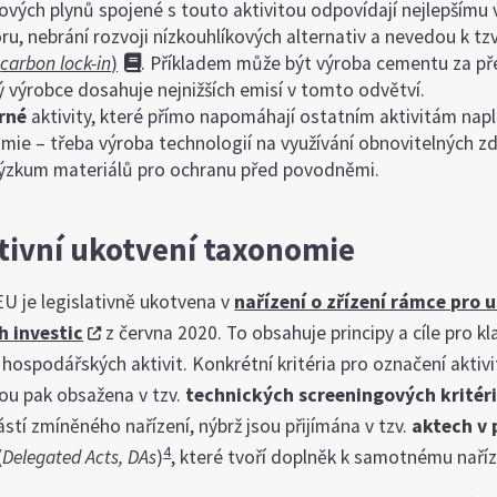
kových plynů spojené s touto aktivitou odpovídají nejlepšímu
ru, nebrání rozvoji nízkouhlíkových alternativ a nevedou k tz
(
carbon lock-in
)
. Příkladem může být výroba cementu za př
ý výrobce dosahuje nejnižších emisí v tomto odvětví.
rné
aktivity, které přímo napomáhají ostatním aktivitám napl
mie – třeba výroba technologií na využívání obnovitelných z
ýzkum materiálů pro ochranu před povodněmi.
ativní ukotvení taxonomie
U je legislativně ukotvena v
nařízení o zřízení rámce pro 
h investic
z června 2020. To obsahuje principy a cíle pro kla
 hospodářských aktivit. Konkrétní kritéria pro označení aktivi
sou pak obsažena v tzv.
technických screeningových kritéri
stí zmíněného nařízení, nýbrž jsou přijímána v tzv.
aktech v 
4
(
Delegated Acts, DAs
)
, které tvoří doplněk k samotnému naříz