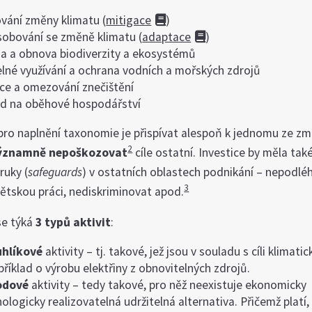
vání změny klimatu (
mitigace
)
sobování se změně klimatu (
adaptace
)
a a obnova biodiverzity a ekosystémů
elné využívání a ochrana vodních a mořských zdrojů
ce a omezování znečištění
d na oběhové hospodářství
ro naplnění taxonomie je přispívat alespoň k jednomu ze zm
2
ýznamně nepoškozovat
cíle ostatní. Investice by měla tak
ruky (
safeguards
) v ostatních oblastech podnikání – nepodléh
3
ětskou práci, nediskriminovat apod.
se týká
3 typů aktivit
:
uhlíkové
aktivity – tj. takové, jež jsou v souladu s cíli klimatic
říklad o výrobu elektřiny z obnovitelných zdrojů.
odové
aktivity – tedy takové, pro něž neexistuje ekonomicky
ologicky realizovatelná udržitelná alternativa. Přičemž platí,