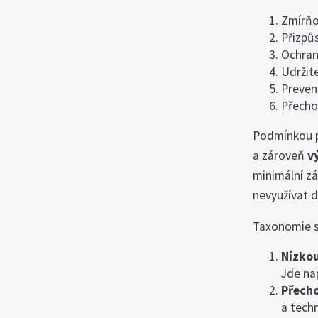
Zmírňo
Přizpů
Ochran
Udržit
Preven
Přecho
Podmínkou p
a zároveň
v
minimální zá
nevyužívat d
Taxonomie 
Nízko
Jde nap
Přech
a techn