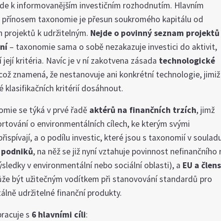
e k informovanějším investičním rozhodnutím. Hlavním
přínosem taxonomie je přesun soukromého kapitálu od
ch projektů k udržitelným.
Nejde o povinný seznam projektů
ní
– taxonomie sama o sobě nezakazuje investici do aktivit,
 její kritéria. Navíc je v ní zakotvena zásada
technologické
 což znamená, že nestanovuje ani konkrétní technologie, jimiž
é klasifikačních kritérií dosáhnout.
omie se týká v prvé řadě
aktérů na finančních trzích
, jimž
rtování o environmentálních cílech, ke kterým svými
řispívají, a o podílu investic, které jsou s taxonomií v soulad
á
podniků
, na něž se již nyní vztahuje povinnost nefinančního
sledky v environmentální nebo sociální oblasti), a
EU a člen
ůže být užitečným vodítkem při stanovování standardů pro
lně udržitelné finanční produkty.
racuje s
6 hlavními cíli
: