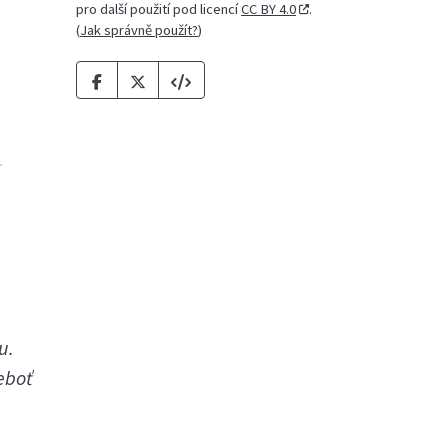
pro další použití pod licencí
CC BY 4.0
.
(
Jak správně použít?
)
u.
eboť