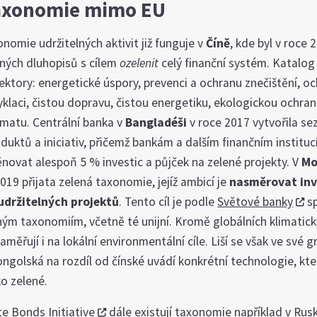
taxonomie mimo EU
omie udržitelných aktivit již funguje v
Číně
, kde byl v roce
ených dluhopisů s cílem
ozelenit
celý finanční systém. Katalog
sektory: energetické úspory, prevenci a ochranu znečištění, o
yklaci, čistou dopravu, čistou energetiku, ekologickou ochra
imatu. Centrální banka v
Bangladéši
v roce 2017 vytvořila s
duktů a iniciativ, přičemž bankám a dalším finančním institu
novat alespoň 5 % investic a půjček na zelené projekty. V
Mo
2019 přijata zelená taxonomie, jejíž ambicí je
nasměrovat inv
udržitelných projektů
. Tento cíl je podle
Světové banky
sp
m taxonomiím, včetně té unijní. Kromě globálních klimatický
měřují i na lokální environmentální cíle. Liší se však ve své g
ngolská na rozdíl od čínské uvádí konkrétní technologie, kte
ako zelené.
te Bonds Initiative
dále existují taxonomie například v Rusk