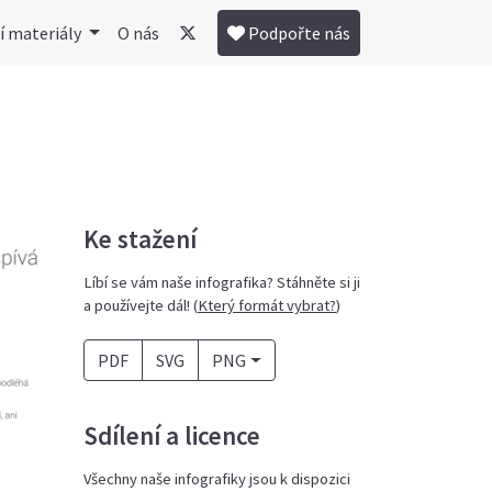
í materiály
O nás
Podpořte nás
Ke stažení
Líbí se vám naše infografika? Stáhněte si ji
a používejte dál! (
Který formát vybrat?
)
PDF
SVG
PNG
Sdílení a licence
Všechny naše infografiky jsou k dispozici