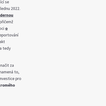
ící se
 lednu 2022.
adernou
 přičemž
oci
o
reportování
akt
 a tedy
značit za
eznamená to,
investice pro
ukromého