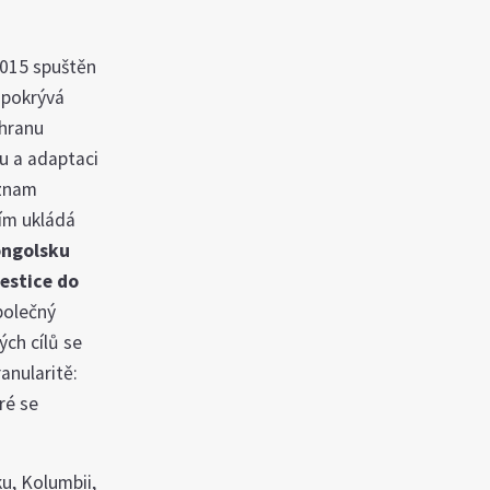
 2015 spuštěn
 pokrývá
chranu
nu a adaptaci
eznam
cím ukládá
ngolsku
estice do
olečný
ch cílů se
ranularitě:
ré se
u, Kolumbii,