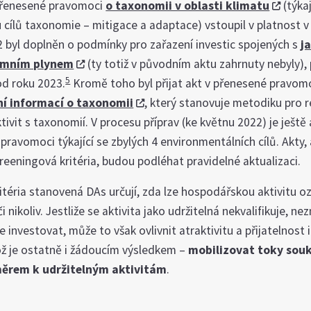
 přenesené pravomoci
o taxonomii v oblasti klimatu
(týkaj
 cílů taxonomie – mitigace a adaptace) vstoupil v platnost v
 byl doplněn o podmínky pro zařazení investic spojených s
j
zemním plynem
(ty totiž v původním aktu zahrnuty nebyly),
5
od roku 2023.
Kromě toho byl přijat akt v přenesené pravom
ní informací o taxonomii
, který stanovuje metodiku pro 
tivit s taxonomií. V procesu příprav (ke květnu 2022) je ještě 
pravomoci týkající se zbylých 4 environmentálních cílů. Akty,
reeningová kritéria, budou podléhat pravidelné aktualizaci.
itéria stanovená DAs určují, zda lze hospodářskou aktivitu o
i nikoliv. Jestliže se aktivita jako udržitelná nekvalifikuje, n
ze investovat, může to však ovlivnit atraktivitu a přijatelnost 
ož je ostatně i žádoucím výsledkem –
mobilizovat toky so
měrem k udržitelným aktivitám
.