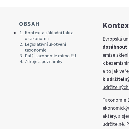
OBSAH
Kontext
Kontext a základní fakta
o taxonomii
Evropská un
Legislativní ukotvení
dosáhnout
taxonomie
emise sklení
Další taxonomie mimo EU
Zdroje a poznámky
k bezemisní
a to jak veř
k udržitel
udržitelných 
Taxonomie E
ekonomických
aktéry, a sj
udržitelné. 