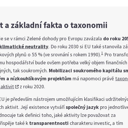
 a základní fakta o taxonomii
ie se v rámci Zelené dohody pro Evropu zavázala
do roku 20
klimatické neutrality
. Do roku 2030 si EU také stanovila zá
1
kových plynů o 55 % (ve srovnání s rokem 1990).
Pro transf
mu hospodářství bude ovšem potřeba velký objem finančních
ejných, tak soukromých.
Mobilizaci soukromého kapitálu 
ným a nízkouhlíkovým projektům
má napomoci právě
taxon
aktivit
z roku 2020.
U je především nástrojem umožňujícím klasifikaci udržitelný
 aktivit. Její existence vytváří
společný jazyk
pro jednotliv
ednocuje tak definici toho, jaké aktivity lze považovat za
Přispěje také k
transparentnosti
charakteru investic, a tím