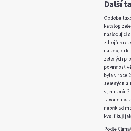
Další 
Obdoba taxon
katalog zel
následující 
zdrojů a rec
na změnu kl
zelených pro
povinnost vě
byla v roce 
zelených a 
všem zmíněný
taxonomie za
například mo
kvalifikují j
Podle
Clima