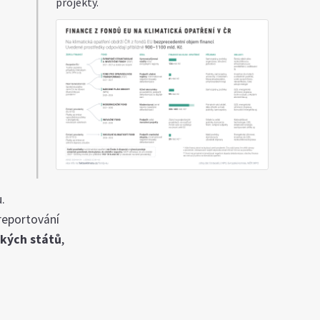
projekty.
u.
 reportování
ských států
,